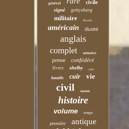
rare
civile
général
signé
gettysburg
militaire
lincoln
américain
illustré
anglais
complet
mémoires
confédéré
presse
shelby
livres
john
vie
cuir
bataille
civil
easton
histoire
volume
temps
antique
première