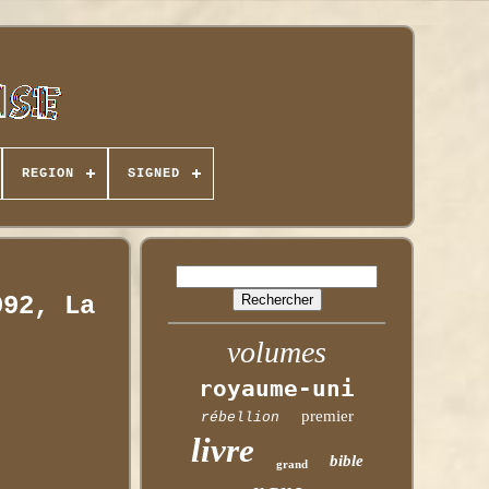
REGION
SIGNED
992, La
volumes
royaume-uni
premier
rébellion
livre
bible
grand