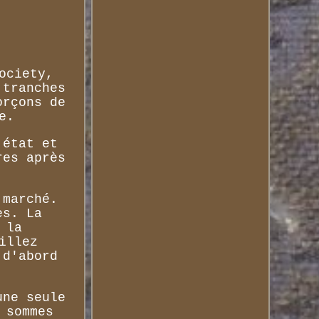
ociety,
 tranches
orçons de
e.
'état et
res après
 marché.
es. La
 la
illez
 d'abord
une seule
 sommes