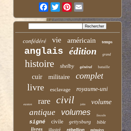
vie
américain
confédéré
temps
anglais
édition
grand
histoire
shelby
général
bataille
complet
cuir
militaire
livre
royaume-uni
esclavage
civil
rare
volume
easton
john
antique
volumes
lincoln
civile
signé
gettysburg
bible
livres
illustré
rébellion
mémoires