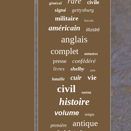
rare
civile
général
signé
gettysburg
militaire
lincoln
américain
illustré
anglais
complet
mémoires
confédéré
presse
shelby
livres
john
vie
cuir
bataille
civil
easton
histoire
volume
temps
antique
première