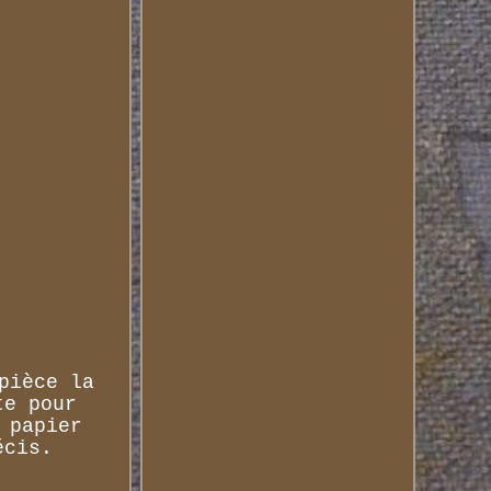
pièce la
te pour
 papier
écis.