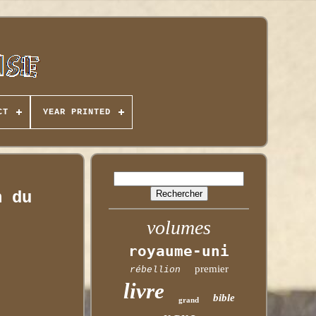
CT
YEAR PRINTED
n du
volumes
royaume-uni
premier
rébellion
livre
bible
grand