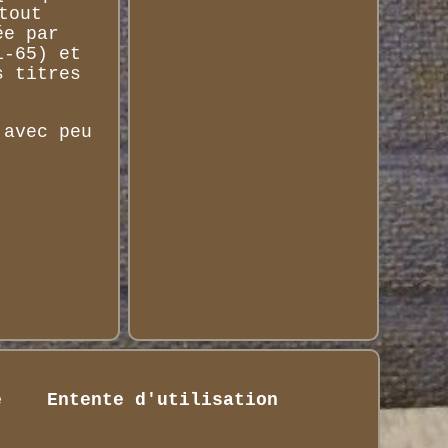
tout
ée par
1-65) et
s titres
 avec peu
é
Entente d'utilisation