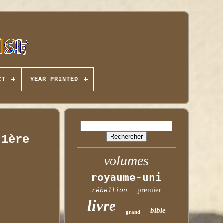
CT
YEAR PRINTED
 1ère
volumes
royaume-uni
premier
rébellion
livre
bible
grand