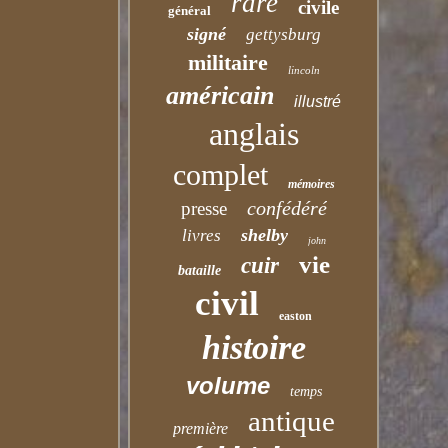
rare
civile
général
signé
gettysburg
militaire
lincoln
américain
illustré
anglais
complet
mémoires
confédéré
presse
shelby
livres
john
vie
cuir
bataille
civil
easton
histoire
volume
temps
antique
première