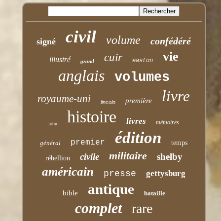
civil
volume
confédéré
signé
vie
cuir
illustré
easton
grand
anglais
volumes
livre
royaume-uni
première
lincoln
histoire
livres
mémoires
john
édition
premier
général
temps
militaire
civile
shelby
rébellion
américain
presse
gettysburg
antique
bible
bataille
complet
rare