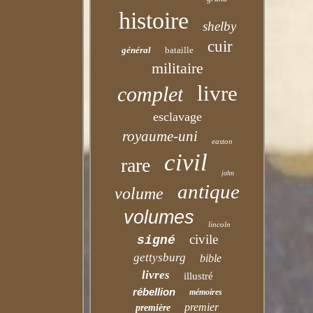
histoire
shelby
cuir
général
bataille
militaire
livre
complet
esclavage
royaume-uni
easton
civil
rare
john
antique
volume
volumes
lincoln
civile
signé
gettysburg
bible
livres
illustré
rébellion
mémoires
premier
première