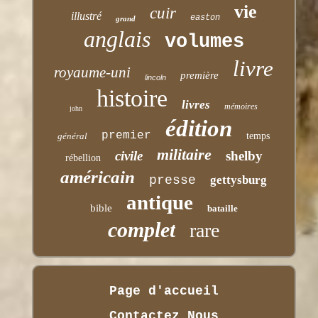
vie
cuir
illustré
easton
grand
anglais
volumes
livre
royaume-uni
première
lincoln
histoire
livres
mémoires
john
édition
premier
général
temps
militaire
civile
shelby
rébellion
américain
presse
gettysburg
antique
bible
bataille
complet
rare
Page d'accueil
Contactez Nous