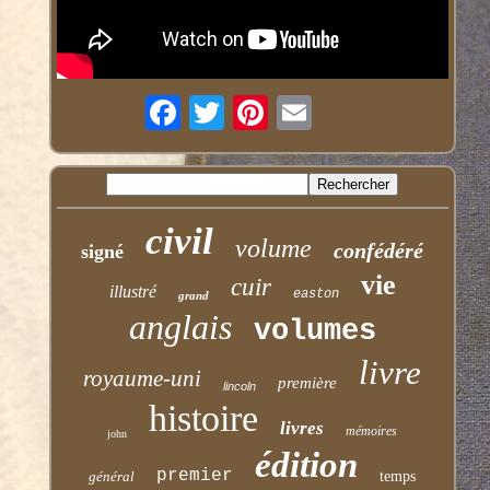
civil
volume
confédéré
signé
vie
cuir
illustré
easton
grand
anglais
volumes
livre
royaume-uni
première
lincoln
histoire
livres
mémoires
john
édition
premier
général
temps