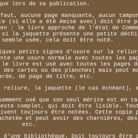
que lors de sa publication.
éfaut, aucune page manquante, aucun tampo
te (si elle a été émise avec) doit être p
ien : le livre approche de l'état de Comm
 si la jaquette présente une petite déchi
 semble usée, cela doit être noté.
lques petits signes d'usure sur la reliur
ente une usure normale avec toutes les pa
 le livre est usé avec toutes les pages d
c des cartes ou des planches) mais peut m
arde, de page de titre, etc.
a reliure, la jaquette (le cas échéant), 
samment usé que son seul mérite est en ta
texte complet, qui doit être lisible. Tou
oivent toujours être notées. Cette copie 
achetée et peut avoir des charnières, des
etc.
é d'une bibliothèque. Doit toujours être 