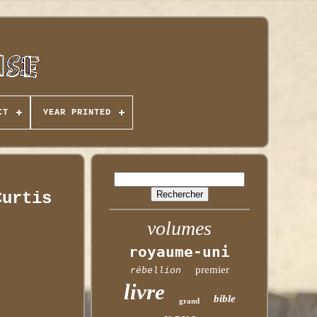
CT
YEAR PRINTED
Curtis
volumes
royaume-uni
premier
rébellion
livre
bible
grand