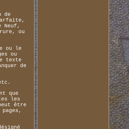
n de
arfaite,
e Neuf,
rure, ou
e ou le
ges ou
e texte
anquer de
etc.
nt que
tes les
peut être
 pages,
désigné