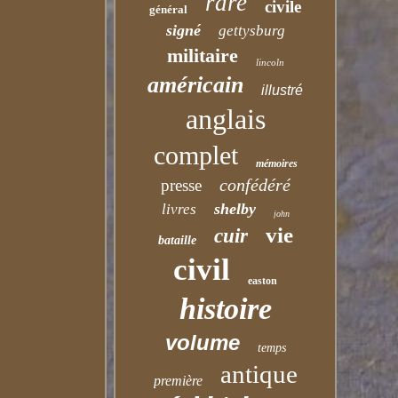
rare
civile
général
signé
gettysburg
militaire
lincoln
américain
illustré
anglais
complet
mémoires
confédéré
presse
shelby
livres
john
vie
cuir
bataille
civil
easton
histoire
volume
temps
antique
première