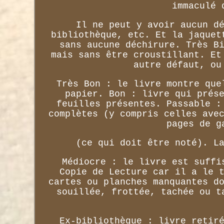
immaculé 
Il ne peut y avoir aucun d
bibliothèque, etc. Et la jaquet
sans aucune déchirure. Très B
mais sans être croustillant. Et
autre défaut, ou
Très Bon : le livre montre que
papier. Bon : livre qui prés
feuilles présentes. Passable :
complètes (y compris celles ave
pages de g
(ce qui doit être noté). L
Médiocre : le livre est suffi
Copie de Lecture car il a le 
cartes ou planches manquantes d
souillée, frottée, tachée ou t
Ex-bibliothèque : livre retir