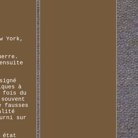
w York,
uerre.
ensuite
signé
iques à
 fois du
 souvent
e fausses
alité
urni sur
 état