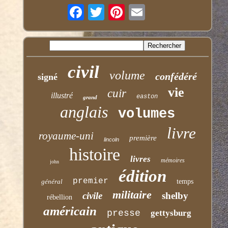
civil
volume
confédéré
signé
vie
cuir
illustré
easton
grand
anglais
volumes
livre
royaume-uni
première
lincoln
histoire
livres
mémoires
john
édition
premier
général
temps
militaire
civile
shelby
rébellion
américain
presse
gettysburg