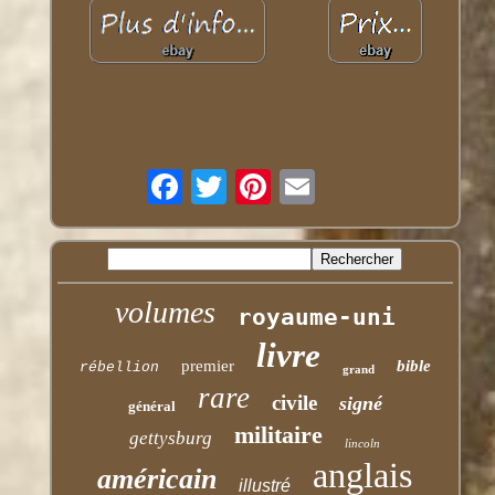
volumes
royaume-uni
livre
premier
bible
rébellion
grand
rare
civile
signé
général
militaire
gettysburg
lincoln
anglais
américain
illustré