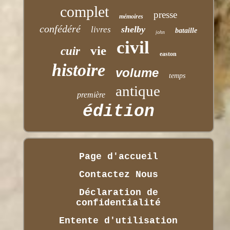
complet
presse
mémoires
confédéré
shelby
livres
bataille
john
civil
vie
cuir
easton
histoire
volume
temps
antique
première
édition
Page d'accueil
Contactez Nous
Déclaration de
confidentialité
Entente d'utilisation