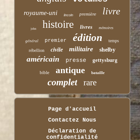
livre
royaume-uni
première
lincoln
histoire
livres
mémoires
john
édition
premier
général
temps
militaire
civile
shelby
rébellion
américain
presse
gettysburg
antique
bible
bataille
complet
rare
Page d'accueil
Contactez Nous
Déclaration de
confidentialité