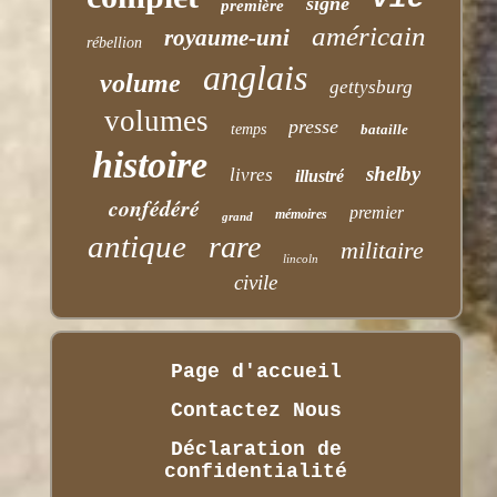
signé
première
américain
royaume-uni
rébellion
anglais
volume
gettysburg
volumes
presse
temps
bataille
histoire
shelby
livres
illustré
confédéré
premier
mémoires
grand
antique
rare
militaire
lincoln
civile
Page d'accueil
Contactez Nous
Déclaration de
confidentialité