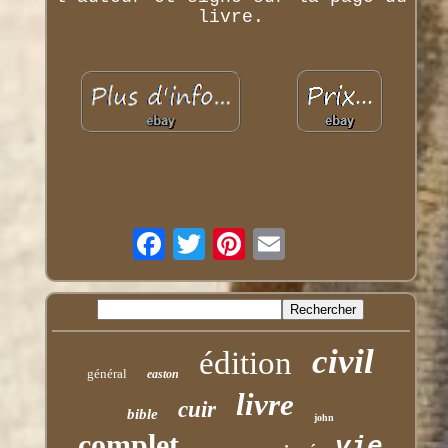
livre.
civil
édition
général
easton
livre
cuir
bible
john
complet
vie