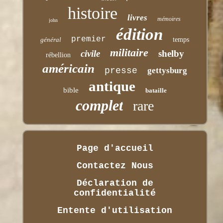
histoire
livres
mémoires
john
édition
premier
général
temps
militaire
civile
shelby
rébellion
américain
presse
gettysburg
antique
bible
bataille
complet
rare
Page d'accueil
Contactez Nous
Déclaration de
confidentialité
Entente d'utilisation