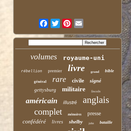
volumes
royaume-uni
livre
premier
bible
rébellion
grand
rare
civile
signé
général
militaire
gettysburg
lincoln
anglais
américain
illustré
complet
presse
mémoires
confédéré
shelby
livres
bataille
john