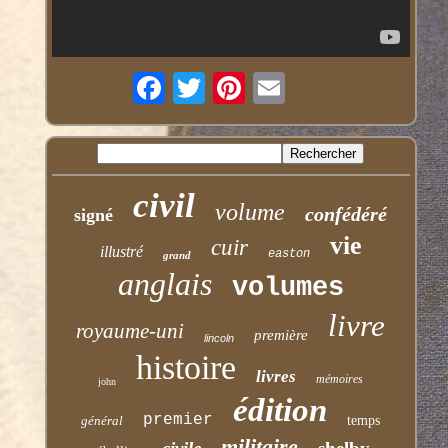
civil
volume
confédéré
signé
vie
cuir
illustré
easton
grand
anglais
volumes
livre
royaume-uni
première
lincoln
histoire
livres
mémoires
john
édition
premier
général
temps
militaire