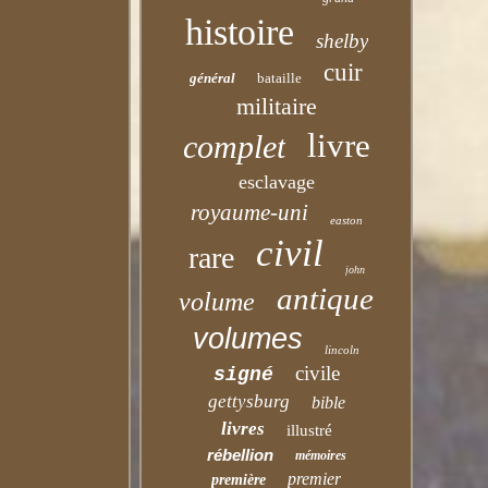
histoire
shelby
cuir
général
bataille
militaire
livre
complet
esclavage
royaume-uni
easton
civil
rare
john
antique
volume
volumes
lincoln
civile
signé
gettysburg
bible
livres
illustré
rébellion
mémoires
premier
première