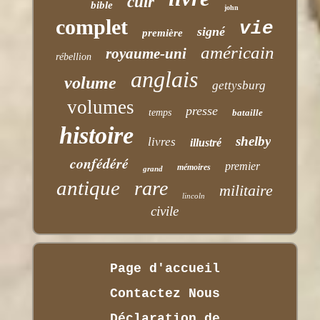
cuir
bible
john
complet
vie
signé
première
américain
royaume-uni
rébellion
anglais
volume
gettysburg
volumes
presse
temps
bataille
histoire
shelby
livres
illustré
confédéré
premier
mémoires
grand
antique
rare
militaire
lincoln
civile
Page d'accueil
Contactez Nous
Déclaration de