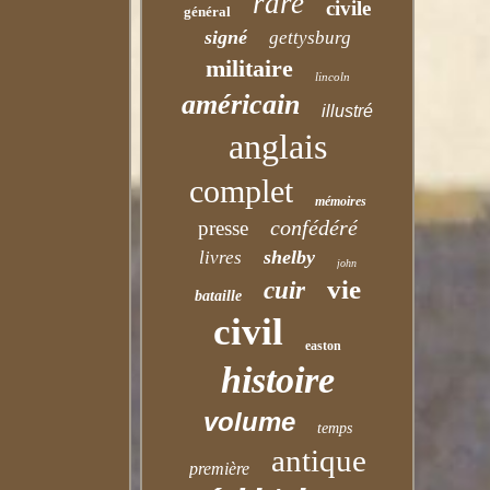
rare
civile
général
signé
gettysburg
militaire
lincoln
américain
illustré
anglais
complet
mémoires
confédéré
presse
shelby
livres
john
vie
cuir
bataille
civil
easton
histoire
volume
temps
antique
première