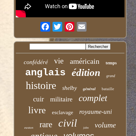
vie
américain
confédéré
temps
anglais
édition
grand
histoire
shelby
général
bataille
complet
cuir
militaire
livre
royaume-uni
esclavage
civil
rare
volume
easton
john
antique
volumes