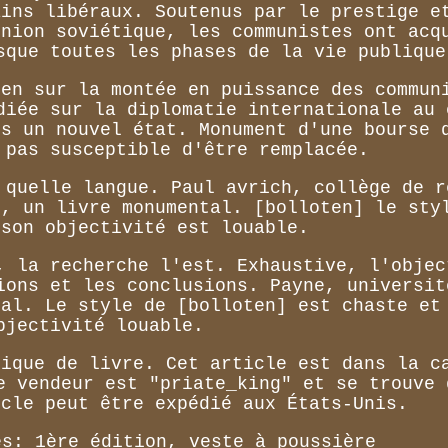
ains libéraux. Soutenus par le prestige e
union soviétique, les communistes ont acq
sque toutes les phases de la vie publique
ten sur la montée en puissance des commun
diée sur la diplomatie internationale au 
ns un nouvel état. Monument d'une bourse 
 pas susceptible d'être remplacée.
 quelle langue. Paul avrich, collège de r
k, un livre monumental. [bolloten] le sty
 son objectivité est louable.
, la recherche l'est. Exhaustive, l'objec
ions et les conclusions. Payne, universit
tal. Le style de [bolloten] est chaste et
bjectivité louable.
tique de livre. Cet article est dans la c
e vendeur est "priate_king" et se trouve 
icle peut être expédié aux États-Unis.
es: 1ère édition, veste à poussière