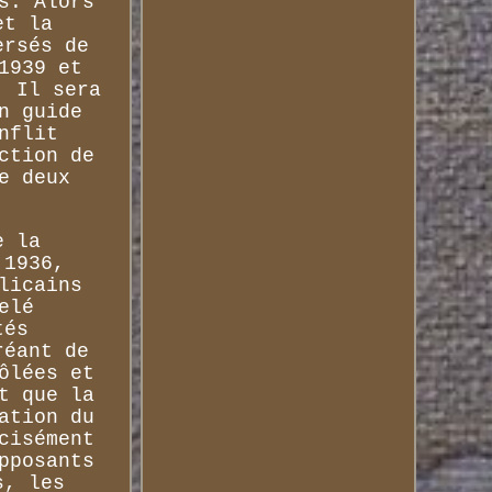
s. Alors
et la
ersés de
1939 et
. Il sera
n guide
nflit
ction de
e deux
e la
 1936,
licains
elé
tés
réant de
ôlées et
t que la
ation du
cisément
pposants
s, les