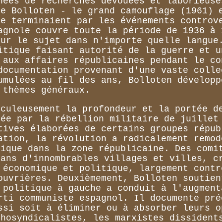
nées de recherches dévouées et laborieuse
de Bolloten - le grand camouflage (1961) 
se terminaient par les événements controv
agnole couvre toute la période de 1936 à 
sur le sujet dans n'importe quelle langue
itique faisant autorité de la guerre et u
 aux affaires républicaines pendant le co
documentation provenant d'une vaste colle
umulées au fil des ans, Bolloten développ
thèmes généraux.
iculeusement la profondeur et la portée d
hée par la rébellion militaire de juillet
tives élaborées de certains groupes répub
ation, la révolution a radicalement remod
tique dans la zone républicaine. Des comi
dans d'innombrables villages et villes, c
 économique et politique, largement contr
ouvrières. Deuxièmement, Bolloten soutien
 politique à gauche a conduit à l'augment
rti communiste espagnol. Il documente pré
ssi soit à éliminer ou à absorber leurs o
chosyndicalistes, les marxistes dissident