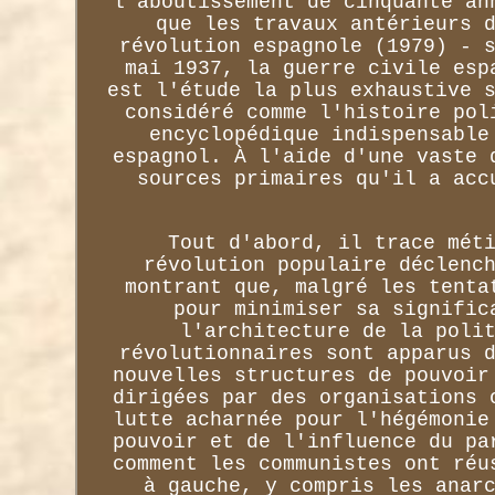
l'aboutissement de cinquante an
que les travaux antérieurs 
révolution espagnole (1979) - 
mai 1937, la guerre civile esp
est l'étude la plus exhaustive 
considéré comme l'histoire pol
encyclopédique indispensable
espagnol. À l'aide d'une vaste 
sources primaires qu'il a acc
Tout d'abord, il trace mét
révolution populaire déclenc
montrant que, malgré les tenta
pour minimiser sa signific
l'architecture de la poli
révolutionnaires sont apparus 
nouvelles structures de pouvoir
dirigées par des organisations 
lutte acharnée pour l'hégémonie
pouvoir et de l'influence du pa
comment les communistes ont réu
à gauche, y compris les anar