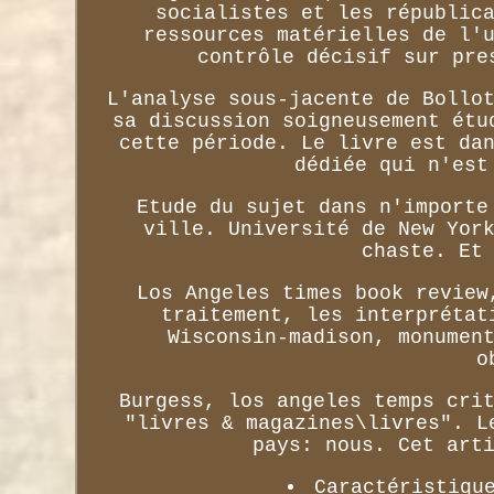
socialistes et les républic
ressources matérielles de l'
contrôle décisif sur pre
L'analyse sous-jacente de Bollo
sa discussion soigneusement étu
cette période. Le livre est da
dédiée qui n'est
Etude du sujet dans n'importe
ville. Université de New Yor
chaste. Et
Los Angeles times book review
traitement, les interprétat
Wisconsin-madison, monumen
o
Burgess, los angeles temps cri
"livres & magazines\livres". L
pays: nous. Cet art
Caractéristiqu