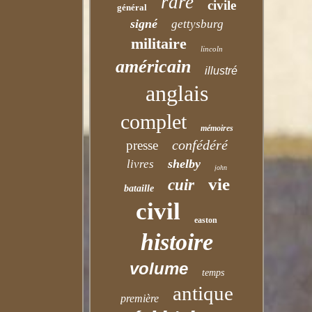
rare
civile
général
signé
gettysburg
militaire
lincoln
américain
illustré
anglais
complet
mémoires
confédéré
presse
shelby
livres
john
vie
cuir
bataille
civil
easton
histoire
volume
temps
antique
première