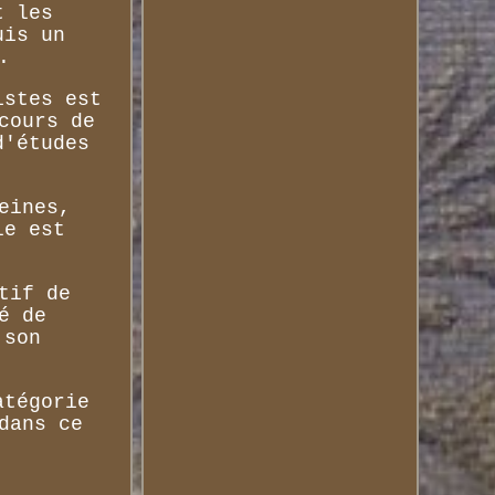
t les
uis un
.
istes est
cours de
d'études
eines,
le est
tif de
é de
 son
atégorie
dans ce