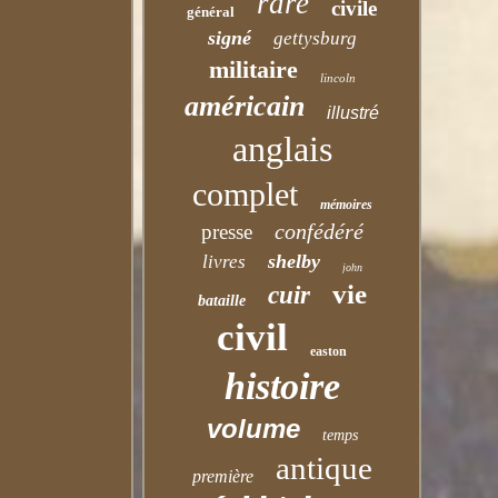
rare
civile
général
signé
gettysburg
militaire
lincoln
américain
illustré
anglais
complet
mémoires
confédéré
presse
shelby
livres
john
vie
cuir
bataille
civil
easton
histoire
volume
temps
antique
première