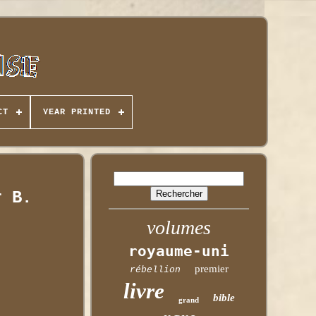
CT
YEAR PRINTED
r B.
volumes
royaume-uni
premier
rébellion
livre
bible
grand