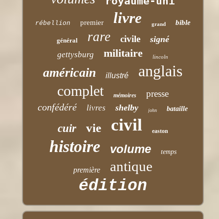
royaume-uni
livre
premier
bible
rébellion
grand
rare
civile
signé
général
militaire
gettysburg
lincoln
anglais
américain
illustré
complet
presse
mémoires
confédéré
shelby
livres
bataille
john
civil
vie
cuir
easton
histoire
volume
temps
antique
première
édition